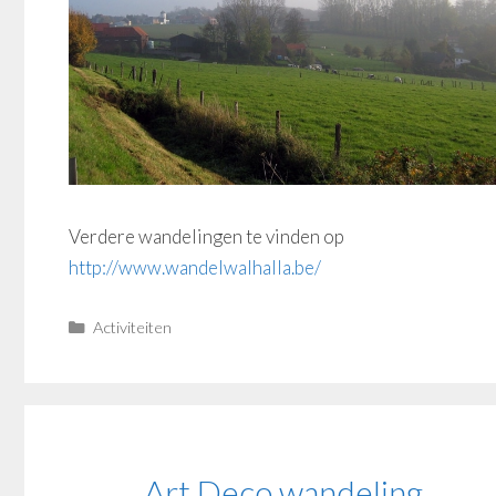
Verdere wandelingen te vinden op
http://www.wandelwalhalla.be/
Categorieën
Activiteiten
Art Deco wandeling