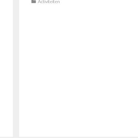
Categorieën
Activiteiten