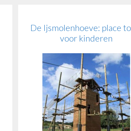
De Ijsmolenhoeve: place to
voor kinderen