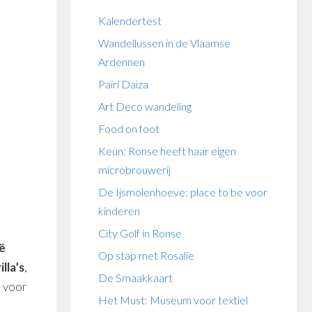
Kalendertest
Wandellussen in de Vlaamse
Ardennen
Pairi Daiza
Art Deco wandeling
Food on foot
Keun: Ronse heeft haar eigen
microbrouwerij
De Ijsmolenhoeve: place to be voor
kinderen
City Golf in Ronse
ë
Op stap met Rosalie
illa’s
,
De Smaakkaart
 voor
Het Must: Museum voor textiel