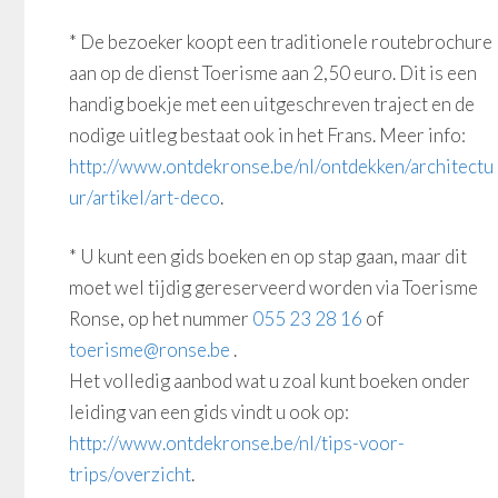
* De bezoeker koopt een traditionele routebrochure
aan op de dienst Toerisme aan 2,50 euro. Dit is een
handig boekje met een uitgeschreven traject en de
nodige uitleg bestaat ook in het Frans. Meer info:
http://www.ontdekronse.be/nl/ontdekken/architectu
ur/artikel/art-deco
.
* U kunt een gids boeken en op stap gaan, maar dit
moet wel tijdig gereserveerd worden via Toerisme
Ronse, op het nummer
055 23 28 16
of
toerisme@ronse.be
.
Het volledig aanbod wat u zoal kunt boeken onder
leiding van een gids vindt u ook op:
http://www.ontdekronse.be/nl/tips-voor-
trips/overzicht
.