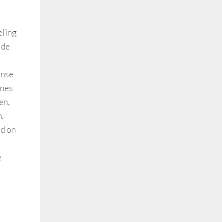
eling
ide
onse
ines
en,
.
od on
e