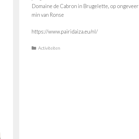
Domaine de Cabron in Brugelette, op ongeveer
min van Ronse
https://www.pairidaiza.eu/nl/
Categorieën
Activiteiten