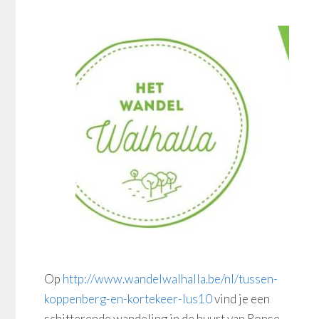
Op
http://www.wandelwalhalla.be/nl/tussen-
koppenberg-en-kortekeer-lus10
vind je een
schitterende wandeling in de buurt van Ronse.