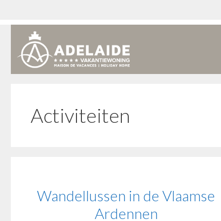
Ga
naar
de
inhoud
Activiteiten
Wandellussen in de Vlaamse
Ardennen