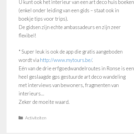
U kunt ook het interieur van een art deco huis boeken
(enkel onder leiding van een gids – staat ook in
boekje tips voor trips).
De gidsen zijn echte ambassadeurs en zijn zeer
flexibel!
* Super leuk is ook de app die gratis aangeboden
wordt via
http://www.mytours.be/
.
Eén van de drie erfgoedwandelroutes in Ronse is een
heel geslaagde gps gestuurde art deco wandeling
met interviews van bewoners, fragmenten van
interieurs…
Zeker de moeite waard.
Categorieën
Activiteiten