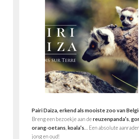
Pairi Daiza, erkend als mooiste zoo van Belgi
Breng een bezoekje aan de
reuzenpanda’s
,
gor
orang-oetans
,
koala’s
… Een absolute aanrader
jong en oud!