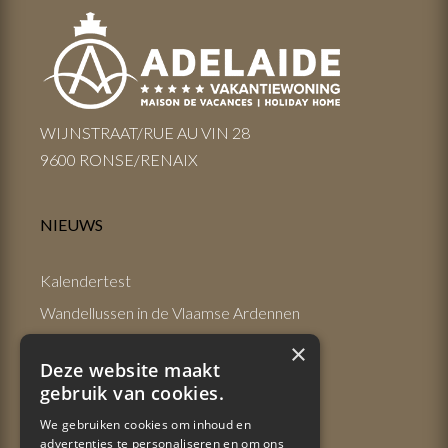
WIJNSTRAAT/RUE AU VIN 28
9600 RONSE/RENAIX
NIEUWS
Kalendertest
Wandellussen in de Vlaamse Ardennen
Pairi Daiza
×
Deze website maakt
Art Deco wandeling
gebruik van cookies.
Food on foot
We gebruiken cookies om inhoud en
advertenties te personaliseren en om ons