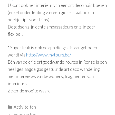
U kunt ook het interieur van een art deco huis boeken
(enkel onder leiding van een gids – staat ook in
boekje tips voor trips).
De gidsen zijn echte ambassadeurs en zijn zeer
flexibel!
* Super leuk is ook de app die gratis aangeboden
wordt via
http://www.mytours.be/
.
Eén van de drie erfgoedwandelroutes in Ronse is een
heel geslaagde gps gestuurde art deco wandeling
met interviews van bewoners, fragmenten van
interieurs…
Zeker de moeite waard.
Categorieën
Activiteiten
Food on foot