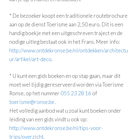
* De bezoeker koopt een traditionele routebrochure
aan op de dienst Toerisme aan 2,50 euro. Dit is een
handig boekje met een uitgeschreven traject en de
nodige uitleg bestaat ook in het Frans. Meer info:
http://www.ontdekronse.be/nl/ontdekken/architectu
ur/artikel/art-deco
.
* U kunt een gids boeken en op stap gaan, maar dit
moet wel tijdig gereserveerd worden via Toerisme
Ronse, op het nummer
055 23 28 16
of
toerisme@ronse.be
.
Het volledig aanbod wat u zoal kunt boeken onder
leiding van een gids vindt u ook op:
http://www.ontdekronse.be/nl/tips-voor-
trips/overzicht
.