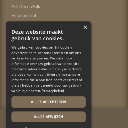
Art Deco Walk
Food on foot
Keun: micro-brewery in Ronse/Renaix
×
Deze website maakt
De Ijsmolenhoeve – adventure for kids
gebruik van cookies.
City Golf in Ronse/Renaix
We gebruiken cookies om inhoud en
advertenties te personaliseren en om ons
verkeer te analyseren. We delen ook
CONTACT
informatie over uw gebruik van onze site
met onze advertentie- en analysepartners,
die deze kunnen combineren met andere
Tel:
+32 (0)499 34 13 99
(Sofie)
informatie die u aan hen heeft verstrekt of
die zij hebben verzameld door uw gebruik
van hun diensten.
Privacybeleid
Email:
contact@adelaide.be
ALLES ACCEPTEREN
ALLES AFWIJZEN
Nederlands
Français